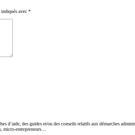
t indiqués avec
*
s d’aide, des guides et/ou des conseils relatifs aux démarches administr
és, micro-entrepreneurs…