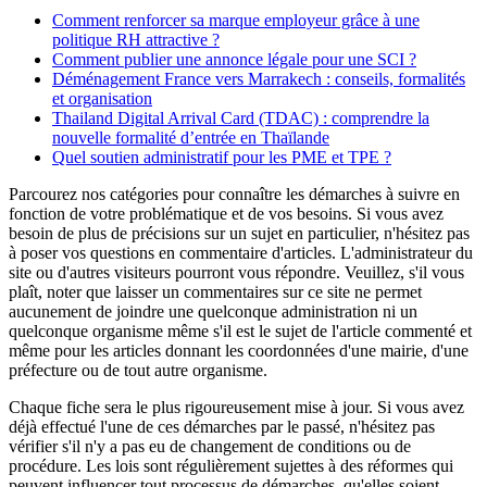
Comment renforcer sa marque employeur grâce à une
politique RH attractive ?
Comment publier une annonce légale pour une SCI ?
Déménagement France vers Marrakech : conseils, formalités
et organisation
Thailand Digital Arrival Card (TDAC) : comprendre la
nouvelle formalité d’entrée en Thaïlande
Quel soutien administratif pour les PME et TPE ?
Parcourez nos catégories pour connaître les démarches à suivre en
fonction de votre problématique et de vos besoins. Si vous avez
besoin de plus de précisions sur un sujet en particulier, n'hésitez pas
à poser vos questions en commentaire d'articles. L'administrateur du
site ou d'autres visiteurs pourront vous répondre. Veuillez, s'il vous
plaît, noter que laisser un commentaires sur ce site ne permet
aucunement de joindre une quelconque administration ni un
quelconque organisme même s'il est le sujet de l'article commenté et
même pour les articles donnant les coordonnées d'une mairie, d'une
préfecture ou de tout autre organisme.
Chaque fiche sera le plus rigoureusement mise à jour. Si vous avez
déjà effectué l'une de ces démarches par le passé, n'hésitez pas
vérifier s'il n'y a pas eu de changement de conditions ou de
procédure. Les lois sont régulièrement sujettes à des réformes qui
peuvent influencer tout processus de démarches, qu'elles soient