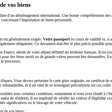
de vos biens
idant d’un déménagement international. Une bonne compréhension des règ
 concernant l’importation de biens personnels.
ts est généralement exigée.
Votre passeport
en cours de validité et, si 
 également obligatoire. Ce document doit être le plus précis possible pour 
en France, atteste de votre départ définitif du territoire français. Il es
t pour des biens neufs ou de grande valeur peuvent être demandées. Enf
 le processus.
ifiques. Vous devrez présenter la carte grise originale, un certificat d
 substantielles, et il est vital de se renseigner précisément sur ces coût
ossibles sous certaines conditions, notamment si vous avez résidé à l’
statut de résident). Il est impératif de vérifier les critères d’éligibilité
tés significatives ou le blocage de votre véhicule.
t de vos biens :