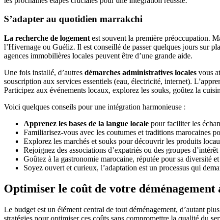
les prochaines étapes cruciales pour une intégration réussie.
S’adapter au quotidien marrakchi
La recherche de logement
est souvent la première préoccupation. Mar
l’Hivernage ou Guéliz. Il est conseillé de passer quelques jours sur pla
agences immobilières locales peuvent être d’une grande aide.
Une fois installé, d’autres
démarches administratives locales
vous at
souscription aux services essentiels (eau, électricité, internet). L’app
Participez aux événements locaux, explorez les souks, goûtez la cuisin
Voici quelques conseils pour une intégration harmonieuse :
Apprenez les bases de la langue locale
pour faciliter les écha
Familiarisez-vous avec les coutumes et traditions marocaines 
Explorez les marchés et souks pour découvrir les produits loca
Rejoignez des associations d’expatriés ou des groupes d’intérêt
Goûtez à la gastronomie marocaine, réputée pour sa diversité et
Soyez ouvert et curieux, l’adaptation est un processus qui dema
Optimiser le coût de votre déménagement
Le budget est un élément central de tout déménagement, d’autant plus lo
stratégies pour optimiser ces coûts sans compromettre la qualité du ser