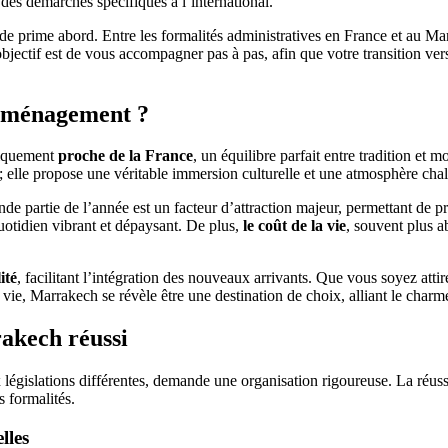
des démarches spécifiques à l’international.
e prime abord. Entre les formalités administratives en France et au Mar
bjectif est de vous accompagner pas à pas, afin que votre transition ver
déménagement ?
hiquement
proche de la France
, un équilibre parfait entre tradition et 
 ; elle propose une véritable immersion culturelle et une atmosphère chal
nde partie de l’année est un facteur d’attraction majeur, permettant de pr
uotidien vibrant et dépaysant. De plus,
le coût de la vie
, souvent plus 
ité
, facilitant l’intégration des nouveaux arrivants. Que vous soyez att
vie, Marrakech se révèle être une destination de choix, alliant le charm
akech réussi
législations différentes, demande une organisation rigoureuse. La réuss
s formalités.
lles