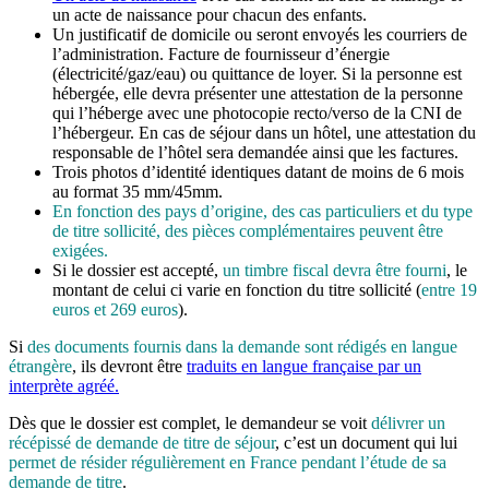
un acte de naissance pour chacun des enfants.
Un justificatif de domicile ou seront envoyés les courriers de
l’administration. Facture de fournisseur d’énergie
(électricité/gaz/eau) ou quittance de loyer. Si la personne est
hébergée, elle devra présenter une attestation de la personne
qui l’héberge avec une photocopie recto/verso de la CNI de
l’hébergeur. En cas de séjour dans un hôtel, une attestation du
responsable de l’hôtel sera demandée ainsi que les factures.
Trois photos d’identité identiques datant de moins de 6 mois
au format 35 mm/45mm.
En fonction des pays d’origine, des cas particuliers et du type
de titre sollicité, des pièces complémentaires peuvent être
exigées.
Si le dossier est accepté,
un timbre fiscal devra être fourni
, le
montant de celui ci varie en fonction du titre sollicité (
entre 19
euros et 269 euros
).
Si
des documents fournis dans la demande sont rédigés en langue
étrangère
, ils devront être
traduits en langue française par un
interprète agréé.
Dès que le dossier est complet, le demandeur se voit
délivrer un
récépissé de demande de titre de séjour
, c’est un document qui lui
permet de résider régulièrement en France pendant l’étude de sa
demande de titre
.