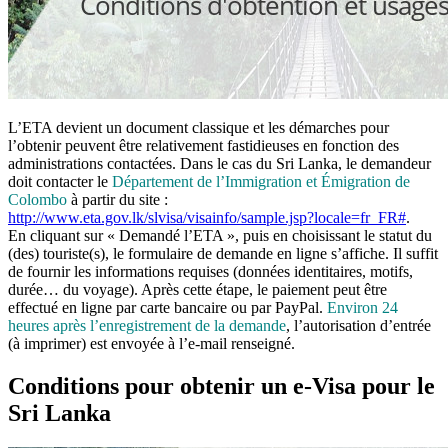
L’ETA devient un document classique et les démarches pour
l’obtenir peuvent être relativement fastidieuses en fonction des
administrations contactées. Dans le cas du Sri Lanka, le demandeur
doit contacter le
Département de l’Immigration et Émigration de
Colombo
à partir du site :
http://www.eta.gov.lk/slvisa/visainfo/sample.jsp?locale=fr_FR#
.
En cliquant sur « Demandé l’ETA », puis en choisissant le statut du
(des) touriste(s), le formulaire de demande en ligne s’affiche. Il suffit
de fournir les informations requises (données identitaires, motifs,
durée… du voyage). Après cette étape, le paiement peut être
effectué en ligne par carte bancaire ou par PayPal.
Environ 24
heures après l’enregistrement de la demande
, l’autorisation d’entrée
(à imprimer) est envoyée à l’e-mail renseigné.
Conditions pour obtenir un e-Visa pour le
Sri Lanka