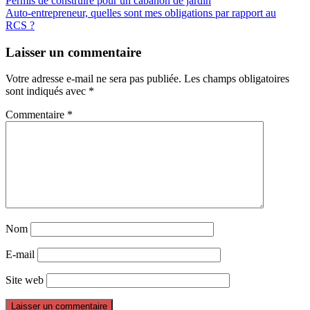
Permis de construire pour un cabanon de jardin
Auto-entrepreneur, quelles sont mes obligations par rapport au
RCS ?
Laisser un commentaire
Votre adresse e-mail ne sera pas publiée.
Les champs obligatoires
sont indiqués avec
*
Commentaire
*
Nom
E-mail
Site web