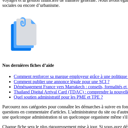
voyages et la gestion financière de manière générale. Nous avons égal
sociales ou encore d’urbanisme.
Nos dernières fiches d’aide
Comment renforcer sa marque employeur grâce à une politique 
Comment publier une annonce légale pour une SCI ?
Déménagement France vers Marrakech : conseils, formalités et 
Thailand Digital Arrival Card (TDAC) : comprendre la nouvelle
Quel soutien administratif pour les PME et TPE ?
Parcourez nos catégories pour connaître les démarches à suivre en fonc
questions en commentaire d'articles. L'administrateur du site ou d'autr
une quelconque administration ni un quelconque organisme même s'il es
Chaque fiche sera le plus rigoureusement mise à jour. Si vous avez déjà