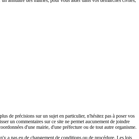
u’un annuaire des mairies, pour vous aider dans vos démarches civiles,
s de précisions sur un sujet en particulier, n'hésitez pas à poser vos
 laisser un commentaires sur ce site ne permet aucunement de joindre
coordonnées d'une mairie, d'une préfecture ou de tout autre organisme.
il n'y a pas eu de changement de conditions ou de procédure. Les lois