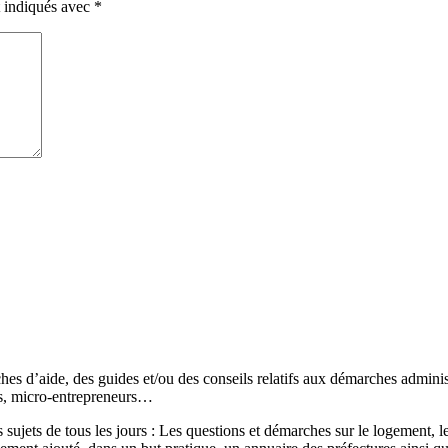
t indiqués avec
*
s d’aide, des guides et/ou des conseils relatifs aux démarches administr
és, micro-entrepreneurs…
sujets de tous les jours : Les questions et démarches sur le logement, les