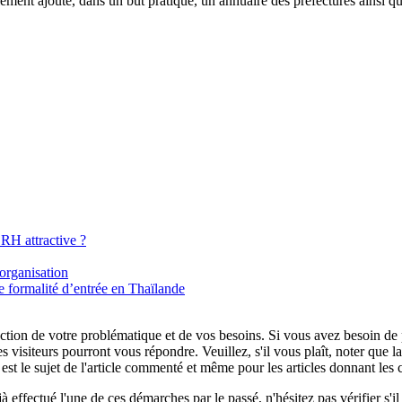
ement ajouté, dans un but pratique, un annuaire des préfectures ainsi q
RH attractive ?
organisation
 formalité d’entrée en Thaïlande
tion de votre problématique et de vos besoins. Si vous avez besoin de plu
es visiteurs pourront vous répondre. Veuillez, s'il vous plaît, noter que
t le sujet de l'article commenté et même pour les articles donnant les 
 effectué l'une de ces démarches par le passé, n'hésitez pas vérifier s'