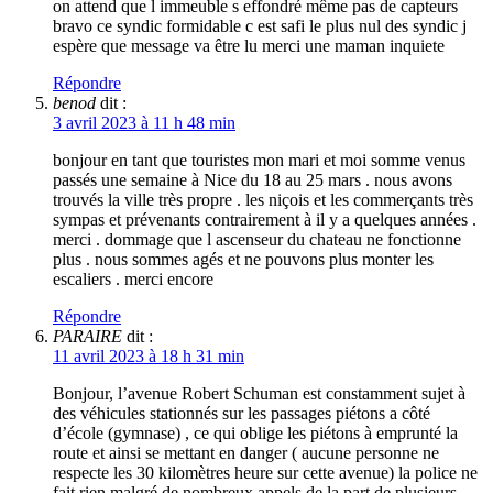
on attend que l immeuble s effondré même pas de capteurs
bravo ce syndic formidable c est safi le plus nul des syndic j
espère que message va être lu merci une maman inquiete
Répondre
benod
dit :
3 avril 2023 à 11 h 48 min
bonjour en tant que touristes mon mari et moi somme venus
passés une semaine à Nice du 18 au 25 mars . nous avons
trouvés la ville très propre . les niçois et les commerçants très
sympas et prévenants contrairement à il y a quelques années .
merci . dommage que l ascenseur du chateau ne fonctionne
plus . nous sommes agés et ne pouvons plus monter les
escaliers . merci encore
Répondre
PARAIRE
dit :
11 avril 2023 à 18 h 31 min
Bonjour, l’avenue Robert Schuman est constamment sujet à
des véhicules stationnés sur les passages piétons a côté
d’école (gymnase) , ce qui oblige les piétons à emprunté la
route et ainsi se mettant en danger ( aucune personne ne
respecte les 30 kilomètres heure sur cette avenue) la police ne
fait rien malgré de nombreux appels de la part de plusieurs