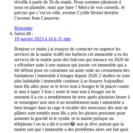
réveille à partir de 5h du matin. Nous sommes plusieurs à
nous en plaindre, mais que faire ? Merci de vos conseils. Je
précise que c’est en ville, avenue Cyrille Besset derrière
l’avenue Jean Canavese.
Répondre
Saissi
dit :
18 janvier 2023 à 16 h 31 min
Bonjour ce matin j ai essayez de contacter en urgence les
services de la mairie Au80 rue barberis cet immeuble a eu les
services de la mairie pour des balcons qui menace en 2020 de
s effondrer suite à une maison qui jouxte cet immeuble qui a
été défruit pour en construire un autre suite au creusement des
fondations l immeuble à bouger depuis 2020 2 studios ne sont
plus habitable l immeuble continue à se fissurer Aujoudhui
mon fils allez pour se le lever tout à bouger le lit placer contre
le mur à taper 3 fois c notre le mur tout à bouger sur le
moment il a cru a tremblement de terre après plusieurs heure à
se renseigner non rien d un tremblement mais l immeuble a
bien bouger dans la cage d escalier des morceaux des mur de
plâtres sont tombés mon fils a pris les photos personne pour
assumer la gravité ni le syndic ni la mairie puisque au
téléphone l on m a dit d ecrire😂 non je rêve surtout que la
mairie sait que l immeuble a des problèmes alors ont fait quoi