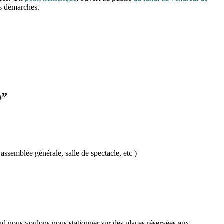
urs démarches.
)
”
assemblée générale, salle de spectacle, etc )
and nous voulons nous stationner sur des places réservées aux