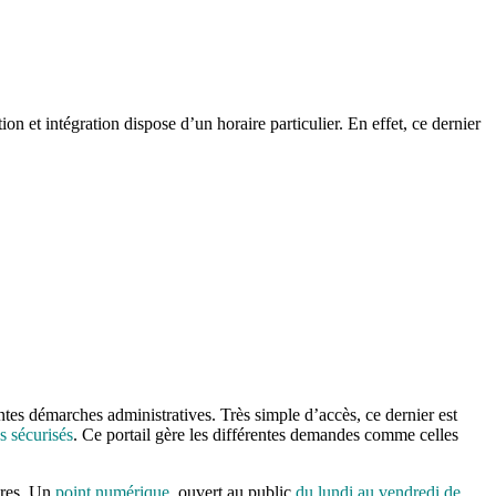
ion et intégration dispose d’un horaire particulier. En effet, ce dernier
rentes démarches administratives. Très simple d’accès, ce dernier est
s sécurisés
. Ce portail gère les différentes demandes comme celles
ures. Un
point numérique
, ouvert au public
du lundi au vendredi de