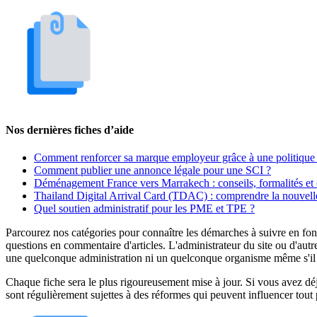
Nos dernières fiches d’aide
Comment renforcer sa marque employeur grâce à une politique 
Comment publier une annonce légale pour une SCI ?
Déménagement France vers Marrakech : conseils, formalités et 
Thailand Digital Arrival Card (TDAC) : comprendre la nouvelle
Quel soutien administratif pour les PME et TPE ?
Parcourez nos catégories pour connaître les démarches à suivre en fonc
questions en commentaire d'articles. L'administrateur du site ou d'autr
une quelconque administration ni un quelconque organisme même s'il es
Chaque fiche sera le plus rigoureusement mise à jour. Si vous avez déjà
sont régulièrement sujettes à des réformes qui peuvent influencer tout 