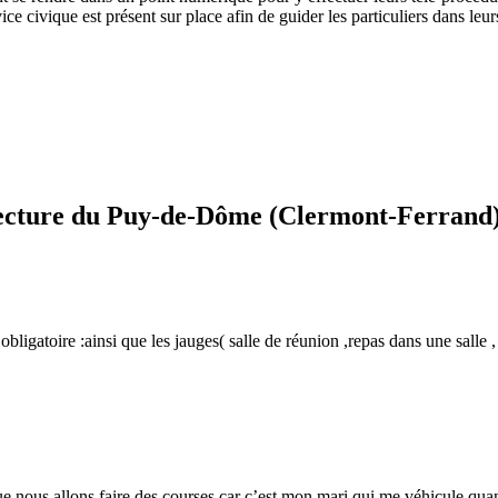
vice civique est présent sur place afin de guider les particuliers dans le
ecture du Puy-de-Dôme (Clermont-Ferrand
ligatoire :ainsi que les jauges( salle de réunion ,repas dans une salle , 
sque nous allons faire des courses,car c’est mon mari qui me véhicule,qu