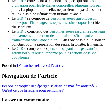
Le
GIR 3
correspond aux personnes âgées qui ont
besoin
d’un appui pour les hygiènes corporelles, plusieurs fois par
jours
. La plupart d’entre elles ne parviennent pas à assumer
seules le soin de l’élimination urinaire et anale.
Le
GIR 4
se compose de
personnes âgées qui ont besoin
d’aide pour l’habillage, les repas, les soins corporels
et bien
sûr, la toilette.
Le
GIR 5
comprend des
personnes âgées assurant seules leurs
mouvements à l’intérieur de leur maison, s’habillant et
s’alimentant sans l’aide d’autrui
. Elles ont besoin d’un soutien
ponctuel pour la préparation des repas, la toilette, le ménage.
Le
GIR 6
comprend les
personnes ayant un âge avancé qui
gèrent toujours leur autonomie pour les actions de la vie
quotidienne
.
Posted in
Démarches relatives à l'état civil
Navigation de l’article
Peut-on débloquer une épargne salariale de manière anticipée ?
Qu’est-ce que la retraite pour pénibilité ?
Laisser un commentaire