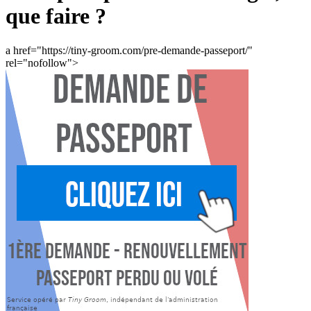
que faire ?
a href="https://tiny-groom.com/pre-demande-passeport/"
rel="nofollow">