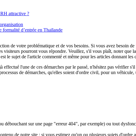
RH attractive ?
organisation
 formalité d’entrée en Thaïlande
tion de votre problématique et de vos besoins. Si vous avez besoin de plu
es visiteurs pourront vous répondre. Veuillez, s'il vous plaît, noter que
t le sujet de l'article commenté et même pour les articles donnant les 
 effectué l'une de ces démarches par le passé, n'hésitez pas vérifier s'
processus de démarches, qu'elles soient d'ordre civil, pour un véhicule, 
 (ou débouchant sur une page "erreur 404", par exemple) ou tout dysfon
u de notre site : si vous estimez qu'un ou plusieurs sujets d'ordre admini