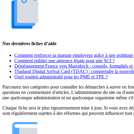
Nos dernières fiches d’aide
Comment renforcer sa marque employeur grâce à une politique 
Comment publier une annonce légale pour une SCI ?
Déménagement France vers Marrakech : conseils, formalités et 
Thailand Digital Arrival Card (TDAC) : comprendre la nouvelle
Quel soutien administratif pour les PME et TPE ?
Parcourez nos catégories pour connaître les démarches à suivre en fonc
questions en commentaire d'articles. L'administrateur du site ou d'autr
une quelconque administration ni un quelconque organisme même s'il es
Chaque fiche sera le plus rigoureusement mise à jour. Si vous avez déjà
sont régulièrement sujettes à des réformes qui peuvent influencer tout 