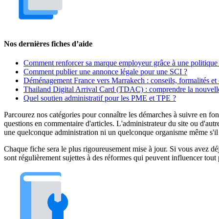
Nos dernières fiches d’aide
Comment renforcer sa marque employeur grâce à une politique 
Comment publier une annonce légale pour une SCI ?
Déménagement France vers Marrakech : conseils, formalités et 
Thailand Digital Arrival Card (TDAC) : comprendre la nouvelle
Quel soutien administratif pour les PME et TPE ?
Parcourez nos catégories pour connaître les démarches à suivre en fonc
questions en commentaire d'articles. L'administrateur du site ou d'autr
une quelconque administration ni un quelconque organisme même s'il es
Chaque fiche sera le plus rigoureusement mise à jour. Si vous avez déjà
sont régulièrement sujettes à des réformes qui peuvent influencer tout 