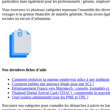
particuliers mais également pour les professionnels : gérants, employ
Vous trouverez ici plusieurs catégories reprenant l’ensemble des divers 
voyages et la gestion financière de manière générale. Nous avons égal
sociales ou encore d’urbanisme.
Nos dernières fiches d’aide
Comment renforcer sa marque employeur grâce à une politique 
Comment publier une annonce légale pour une SCI ?
Déménagement France vers Marrakech : conseils, formalités et 
Thailand Digital Arrival Card (TDAC) : comprendre la nouvelle
Quel soutien administratif pour les PME et TPE ?
Parcourez nos catégories pour connaître les démarches à suivre en fonc
questions en commentaire d'articles. L'administrateur du site ou d'autr