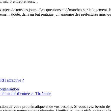
és, micro-entrepreneurs…
sujets de tous les jours : Les questions et démarches sur le logement, les
ement ajouté, dans un but pratique, un annuaire des préfectures ainsi q
RH attractive ?
organisation
 formalité d’entrée en Thaïlande
tion de votre problématique et de vos besoins. Si vous avez besoin de plu
es visiteurs pourront vous répondre. Veuillez, s'il vous plaît, noter que