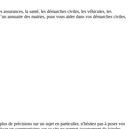
 assurances, la santé, les démarches civiles, les véhicules, les
u’un annuaire des mairies, pour vous aider dans vos démarches civiles,
s de précisions sur un sujet en particulier, n'hésitez pas à poser vos
 laisser un commentaires sur ce site ne permet aucunement de joindre