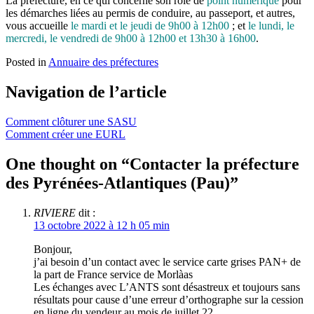
La préfecture, en ce qui concerne son rôle de
point numérique
pour
les démarches liées au permis de conduire, au passeport, et autres,
vous accueille
le mardi et le jeudi de 9h00 à 12h00
; et
le lundi, le
mercredi, le vendredi de 9h00 à 12h00 et 13h30 à 16h00
.
Posted in
Annuaire des préfectures
Navigation de l’article
Comment clôturer une SASU
Comment créer une EURL
One thought on “
Contacter la préfecture
des Pyrénées-Atlantiques (Pau)
”
RIVIERE
dit :
13 octobre 2022 à 12 h 05 min
Bonjour,
j’ai besoin d’un contact avec le service carte grises PAN+ de
la part de France service de Morlàas
Les échanges avec L’ANTS sont désastreux et toujours sans
résultats pour cause d’une erreur d’orthographe sur la cession
en ligne du vendeur au mois de juillet 22