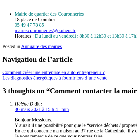
Mairie de quartier des Couronneries
18 place de Coïmbra
05 49 47 78 85
mairie.couronneries@poitiers.fr
Horaires :
Du lundi au vendredi : 8h30 à 12h30 et 13h30 à 17h
Posted in
Annuaire des mairies
Navigation de l’article
Comment créer une entreprise en auto-entrepreneur ?
Les diagnostics énergétiques à fournir lors d’une vente
3 thoughts on “
Comment contacter la mairi
Hélène D
dit :
30 mars 2021 à 15 h 41 min
Bonjour Messieurs,
Y aurait-il une possibilité pour que le “service déchets / propre
En ce qui concerne ma maison au 37 rue de la Cathédrale, il y en
Je vous remercie de ce que vous pourrez faire.